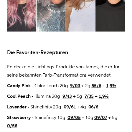
Die Favoriten-Rezepturen
Entdecke die 
Lieblings-Produkte
 von James, die er für 
seine bekannten Farb-Transformations verwendet. 
Candy Pink - 
Color Touch 20g  
9/03
 + 2g 
55/6
 + 
1,9%
Cool Peach - 
Illumina 20g  
9/43
 + 5g  
7/35
 + 
1,9%
Lavender - 
Shinefinity 20g  
09/6
1
 + 4g  
06/6 
Strawberry -
 Shinefinity 10g  
09/05
 + 10g 
09/07
 + 5g 
0/56