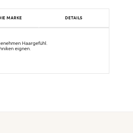
DIE MARKE
DETAILS
ngenehmen Haargefühl.
chniken eignen.