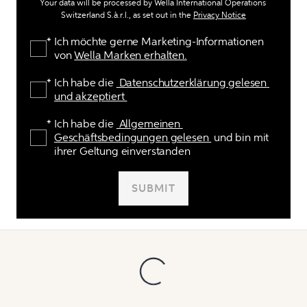
Your data will be processed by Wella International Operations 
Switzerland S.à.r.l., as set out in the 
Privacy Notice
Ich möchte gerne Marketing-Informationen 
*
von 
Wella Marken erhalten.
Ich habe die 
 Datenschutzerklärung gelesen 
*
und akzeptiert 
Ich habe die 
 Allgemeinen 
*
Geschäftsbedingungen gelesen 
 und bin mit 
ihrer Geltung einverstanden
SUBMIT