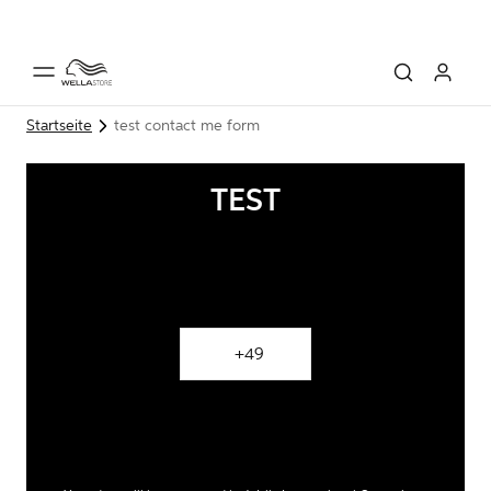
Startseite
test contact me form
TEST