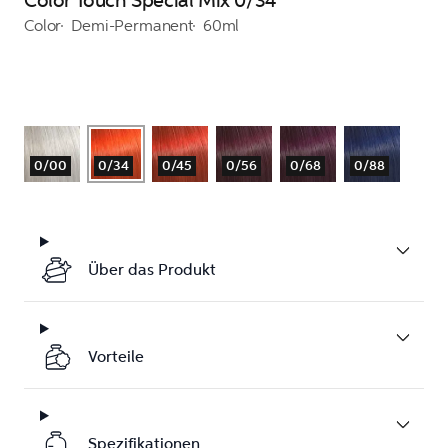
Color Touch Special Mix 0/34
Color
Demi-Permanent
60ml
0/00
0/34
0/45
0/56
0/68
0/88
Über das Produkt
Vorteile
Spezifikationen