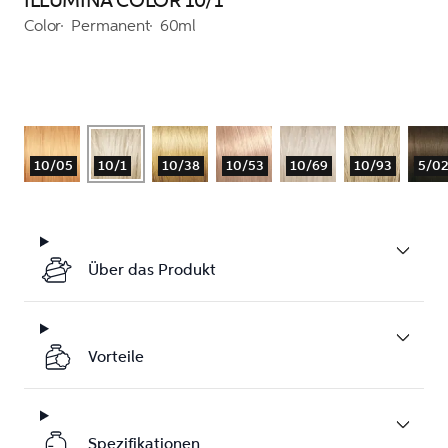
ILLUMINA COLOR 10/1
Color
Permanent
60ml
10/05
10/1
10/38
10/53
10/69
10/93
5/0
Über das Produkt
Vorteile
Spezifikationen