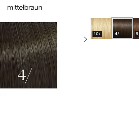
10/
4/
5