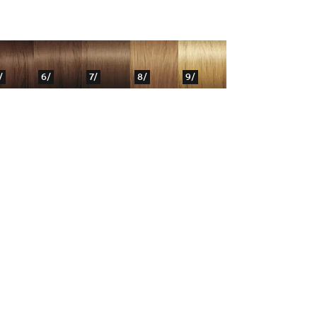
/
6/
7/
8/
9/