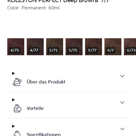
KOLESTON PERFECT Deep Browns 7/7
Color
Permanent
60ml
4/75
4/77
5/71
5/75
5/77
6/7
6/73
Über das Produkt
Vorteile
Spezifikationen